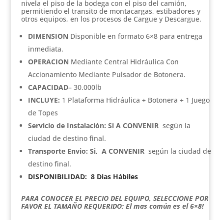
$15,990,000
nivela el piso de la bodega con el piso del camión,
permitiendo el transito de montacargas, estibadores y
hasta
otros equipos, en los procesos de Cargue y Descargue.
$29,990,000
DIMENSION
Disponible en formato 6×8 para entrega
inmediata.
OPERACION
Mediante Central Hidráulica Con
Accionamiento Mediante Pulsador de Botonera.
CAPACIDAD
– 30.000lb
INCLUYE:
1 Plataforma Hidráulica + Botonera + 1 Juego
de Topes
Servicio de Instalación: Si A CONVENIR
según la
ciudad de destino final.
Transporte Envio:
Si, A CONVENIR
según la ciudad de
destino final.
DISPONIBILIDAD: 8 Dias
Hábiles
PARA CONOCER EL PRECIO DEL EQUIPO, SELECCIONE POR
FAVOR EL TAMAÑO REQUERIDO; El mas común es el 6×8!