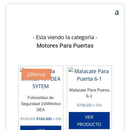
Motores Para Puertas
¡Oferta!
Malacate Para Puerta
6-1
Fotoceldas de
Seguridad 104Minilux
$
798,000
+ IVA
DEA
VER
El
El
$
129,000
$
104,000
+ IVA
PRODUCTO
precio
precio