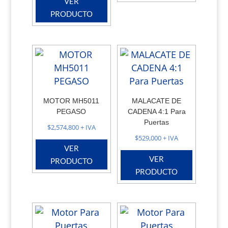
VER
original
actual
PRODUCTO
era:
es:
$129,000.
$104,000.
MOTOR MH5011
MALACATE DE
PEGASO
CADENA 4:1 Para
Puertas
$
2,574,800
+ IVA
$
529,000
+ IVA
VER
VER
PRODUCTO
PRODUCTO