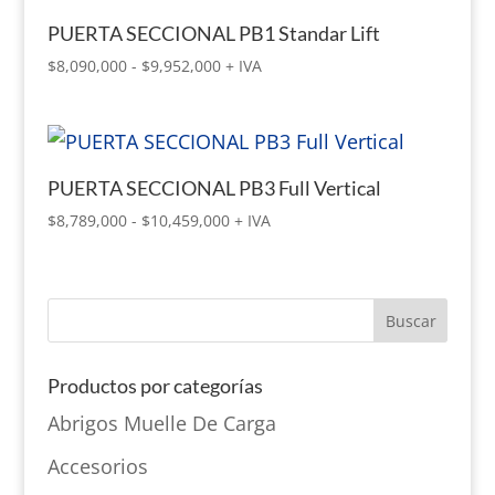
PUERTA SECCIONAL PB1 Standar Lift
Rango
$
8,090,000
-
$
9,952,000
+ IVA
de
precios:
desde
$8,090,000
PUERTA SECCIONAL PB3 Full Vertical
hasta
$9,952,000
Rango
$
8,789,000
-
$
10,459,000
+ IVA
de
precios:
desde
$8,789,000
hasta
$10,459,000
Productos por categorías
Abrigos Muelle De Carga
Accesorios